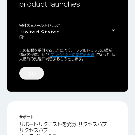
product launches
会社のEメールアドレス*
国*
Privacy
この情報を提供することにより、 クアルトリクスの最新
Optin
情報の受信、及び
プライバシーに関する声明
に従った 個
人情報の処理に同意するものとします。
送信
サポート
サポートリクエストを発券 サクセスハブ
サクセスハブ