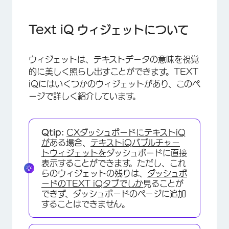
Text iQ ウィジェットについて
バブル・ウィジェット
Text iQ ウィジェットについて
トピックと感情変化ウィジェット
ウィジェットは、テキストデータの意味を視覚
ワードクラウド
的に美しく照らし出すことができます。TEXT
iQにはいくつかのウィジェットがあり、このペ
ージで詳しく紹介しています。
Qtip:
CXダッシュボードにテキストiQ
が
ある場合、
テキストiQバブルチャー
トウィジェットを
ダッシュボードに直接
表示することができます。ただし、これ
らのウィジェットの残りは、
ダッシュボ
ードのTEXT iQタブでしか
見ることが
できず、ダッシュボードのページに追加
することはできません。