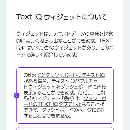
Text iQ ウィジェットについて
バブル・ウィジェット
Text iQ ウィジェットについて
トピックと感情変化ウィジェット
ウィジェットは、テキストデータの意味を視覚
ワードクラウド
的に美しく照らし出すことができます。TEXT
iQにはいくつかのウィジェットがあり、このペ
ージで詳しく紹介しています。
Qtip:
CXダッシュボードにテキストiQ
が
ある場合、
テキストiQバブルチャー
トウィジェットを
ダッシュボードに直接
表示することができます。ただし、これ
らのウィジェットの残りは、
ダッシュボ
ードのTEXT iQタブでしか
見ることが
できず、ダッシュボードのページに追加
することはできません。