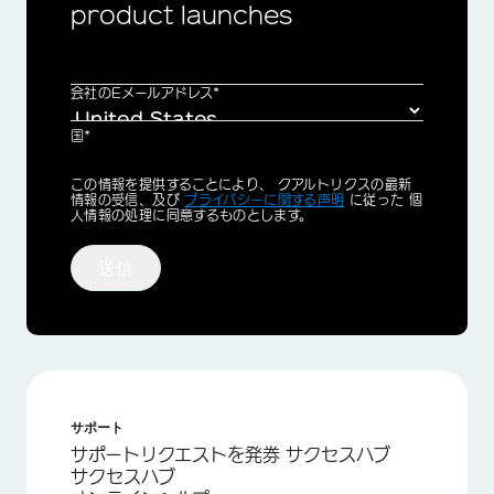
product launches
会社のEメールアドレス*
国*
Privacy
この情報を提供することにより、 クアルトリクスの最新
Optin
情報の受信、及び
プライバシーに関する声明
に従った 個
人情報の処理に同意するものとします。
送信
サポート
サポートリクエストを発券 サクセスハブ
サクセスハブ