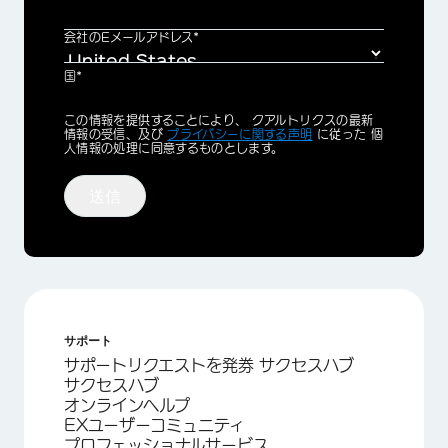
会社のEメールアドレス*
国*
Privacy
この情報を提供することにより、 クアルトリクスの最新
Optin
情報の受信、及び
プライバシーに関する声明
に従った 個
人情報の処理に同意するものとします。
送信
サポート
サポートリクエストを発券 サクセスハブ
サクセスハブ
オンラインヘルプ
EXユーザーコミュニティ
プロフェッショナルサービス