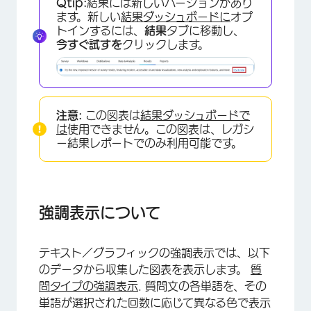
Qtip:
結果には新しいバージョンがあり
カスタマイゼーションオプション
ます。新しい
結果ダッシュボードに
オプ
トインするには、
結果
タブに移動し、
FAQs
今すぐ試すを
クリックします。
注意:
この図表は
結果ダッシュボードで
は
使用できません。この図表は、レガシ
ー結果レポートでのみ利用可能です。
強調表示について
テキスト／グラフィックの強調表示では、以下
×
のデータから収集した図表を表示します。
質
問タイプの強調表示
. 質問文の各単語を、その
単語が選択された回数に応じて異なる色で表示