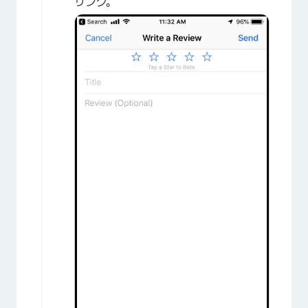
リンク。
×