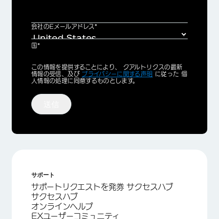
会社のEメールアドレス*
国*
Privacy
この情報を提供することにより、 クアルトリクスの最新
Optin
情報の受信、及び
プライバシーに関する声明
に従った 個
人情報の処理に同意するものとします。
送信
サポート
サポートリクエストを発券 サクセスハブ
サクセスハブ
オンラインヘルプ
EXユーザーコミュニティ