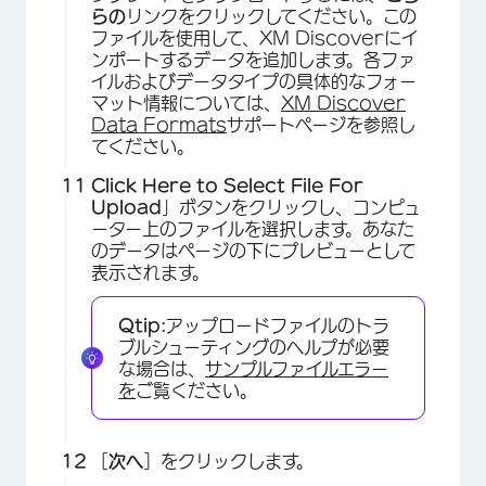
らの
リンクをクリックしてください。この
ファイルを使用して、XM Discoverにイ
ンポートするデータを追加します。各ファ
イルおよびデータタイプの具体的なフォー
マット情報については、
XM Discover
Data Formats
サポートページを参照し
てください。
Click Here to Select File For
Upload
」ボタンをクリックし、コンピュ
ーター上のファイルを選択します。あなた
のデータはページの下にプレビューとして
表示されます。
Qtip:
アップロードファイルのトラ
ブルシューティングのヘルプが必要
な場合は、
サンプルファイルエラー
を
ご覧ください。
［
次へ
］をクリックします。