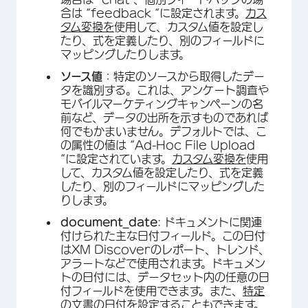
合は “feedback “に設定されます。
カス
タム変換を
使用して、カスタム値を設定し
たり、式を定義したり、別のフィールドに
マッピングしたりします。
ソース値
：特定のソースから取得したデー
タを識別する。これは、アンケート調査や
モバイルマーケティングキャンペーンの名
前など、データの出所を示すものであれば
何でもかまいません。デフォルトでは、こ
の属性の値は “Ad-Hoc File Upload
“に設定されています。
カスタム変換を
使用
して、カスタム値を設定したり、式を定義
したり、別のフィールドにマッピングした
りします。
document_date
: ドキュメントに関連
付けられた主な日付フィールド。この日付
×
はXM Discoverのレポート、トレンド、
アラートなどで使用されます。ドキュメン
トの日付には、データセット内の任意の日
付フィールドを使用できます。また、
特定
の文書の日付を
設定することもできます。