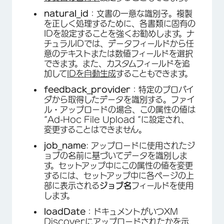
natural_id
：文書の一意な識別子。複製
を正しく処理するために、各書類に固有の
IDを設定することを強くお勧めします。ナ
チュラルIDでは、データフィールドから任
意のテキストまたは数値フィールドを選択
できます。また、カスタムフィールドを追
加して
IDを自動生成
することもできます。
feedback_provider
：特定のプロバイ
ダから取得したデータを識別する。ファイ
ル・アップロードの場合、この属性の値は
“Ad-Hoc File Upload “に設定され、
変更することはできません。
job_name
: アップロードに使用されたジ
ョブの名前に基づいてデータを識別しま
す。セットアップ中にこの属性の値を変更
するには、セットアップ中に各ページの上
部に表示される
ジョブ名
フィールドを使用
します。
loadDate
：ドキュメントがいつXM
Discoverにアップロードされたかを示