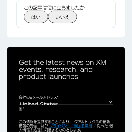
この記事は役に立ちましたか
はい
いいえ
Get the latest news on XM
events, research, and
product launches
会社のEメールアドレス*
国*
Privacy
この情報を提供することにより、 クアルトリクスの最新
Optin
情報の受信、及び
プライバシーに関する声明
に従った 個
人情報の処理に同意するものとします。