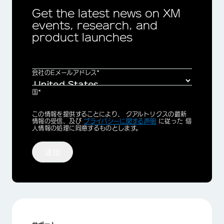
Get the latest news on XM
events, research, and
product launches
会社のEメールアドレス*
国*
Privacy
この情報を提供することにより、 クアルトリクスの最新
Optin
情報の受信、及び
プライバシーに関する声明
に従った 個
人情報の処理に同意するものとします。
送信