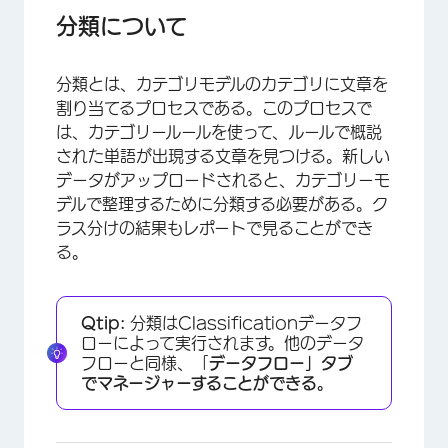
オンデマンド・クラシフィケーション
分類について
シングルアップロードセッションの分類
分類とは、カテゴリモデルのカテゴリに文章を
インクリメンタル分類
割り当てるプロセスである。このプロセスで
ノードの実行分類
は、カテゴリールールを使って、ルールで概説
された単語が出現する文章を見つける。新しい
クラス分け結果監査
データがアップロードされると、カテゴリーモ
アナフォラの解決
デルで整理するために分類する必要がある。ク
ラス分けの結果もレポートで見ることができ
る。
Qtip:
分類はClassificationデータフ
ローによって実行されます。他のデータ
フローと同様、「
データフロー」タブ
でマネージャーすることができる。