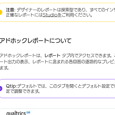
アドホックレポートについて
注意:
デザイナーのレポートは探索型であり、すべてのイン
レポートの作成と表示
正確なレポートには
Studioを
ご利用ください。
レポートのフィルタリング
レポートの種類
アドホックレポートについて
レポートの図表
レポートオプション
アドホックレポートは、
レポート
タブ内でアクセスできます。
レポート・キャッシング
ート出力の表示、レポートに含まれる各回答の逐語的なプレビ
ます。
タイムゾーン設定
Qtip:
デフォルトでは、このタブを開くとデフォルト設定で
定で調整できます。