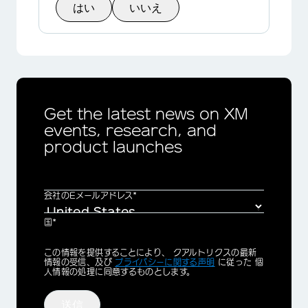
はい
いいえ
×
Get the latest news on XM
events, research, and
product launches
会社のEメールアドレス*
国*
Privacy
この情報を提供することにより、 クアルトリクスの最新
Optin
情報の受信、及び
プライバシーに関する声明
に従った 個
人情報の処理に同意するものとします。
送信