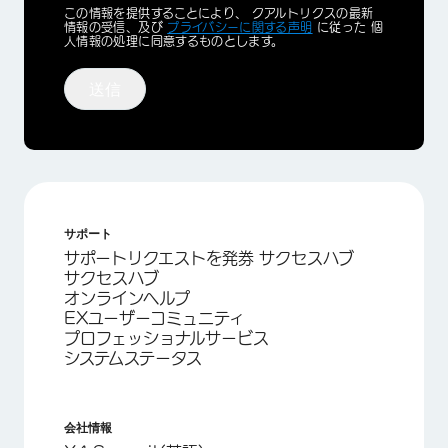
Privacy
この情報を提供することにより、 クアルトリクスの最新
Optin
情報の受信、及び
プライバシーに関する声明
に従った 個
人情報の処理に同意するものとします。
送信
サポート
サポートリクエストを発券 サクセスハブ
サクセスハブ
オンラインヘルプ
EXユーザーコミュニティ
プロフェッショナルサービス
システムステータス
会社情報