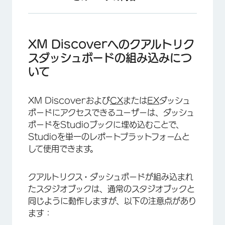
XM Discoverへのクアルトリクスダッシュボー
ドの組み込みについて
XM Discoverへのクアルトリク
埋め込みに対応したウィジェット
スダッシュボードの組み込みにつ
いて
始める前に
XM EngageのURLからダッシュボードIDを取
XM Discoverおよび
CX
または
EX
ダッシュ
得する。
ボードにアクセスできるユーザーは、ダッシュ
クアルトリクスダッシュボードをXM Discover
ボードをStudioブックに埋め込むことで、
Bookのタブとして埋め込む
Studioを単一のレポートプラットフォームと
して使用できます。
スタジオでのクアルトリクス・ダッシュボードの
埋め込みデータ・アクセスの仕組み
クアルトリクス・ダッシュボードが組み込まれ
FAQs
たスタジオブックは、通常のスタジオブックと
同じように動作しますが、以下の注意点があり
ます：