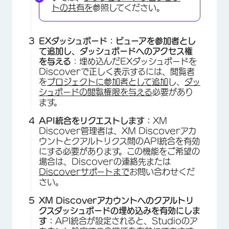
トの共有を
参照してください。
EXダッシュボード：ビューアを参加者とし
て追加し、ダッシュボードへのアクセス権
を与える
：埋め込んだEXダッシュボードを
Discoverで正しく表示するには、閲覧者
を
プロジェクトに参加者として追加
し、
ダッ
シュボードの閲覧権限を与える
必要があり
ます。
API統合をリクエストします：
XM
Discover管理者は、XM Discoverアカ
ウントとクアルトリクス間のAPI統合を有効
にする必要があります。この機能をご希望の
場合は、Discoverの連絡先または
Discoverサポートまで
お問い合わせくだ
さい。
XM Discoverアカウントへのクアルトリ
クスダッシュボードの埋め込みを有効にしま
す：
API統合が設定されると、Studioのア