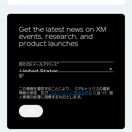
Get the latest news on XM
events, research, and
product launches
会社のEメールアドレス*
国*
Privacy
この情報を提供することにより、 クアルトリクスの最新
Optin
情報の受信、及び
プライバシーに関する声明
に従った 個
人情報の処理に同意するものとします。
送信