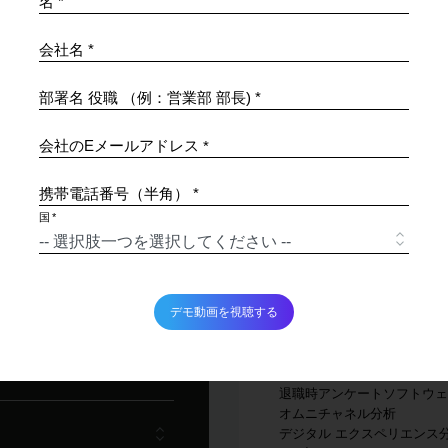
名 *
会社名 *
部署名 役職 （例：営業部 部長) *
サポート
サポートリクエストを発券 
会社のEメールアドレス
*
クセスハブ
サクセスハブ
携帯電話番号（半角） *
オンラインヘルプ
EXユーザーコミュニティ
国 *
プロフェッショナルサービス
システムステータス
デモ動画を視聴する
主なユースケース
クアルトリクス Webアンケ
従業員エンゲージメント調査
退職時アンケートソフトウェ
オムニチャネル分析
デジタル エクスペリエンス