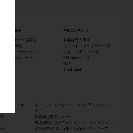
会社情報
学習コンテンツ
サ
X4 Summit(英語)
お客様導入事例
採用情報
イベント・ウェビナー 一覧
パートナーシップ
人気コンテンツ 一覧
ニュースルーム
XM Basecamp
価格
Trust Center
ート作成ツール
ネットプロモータースコア（NPS）ソフトウ
ツール
ェア
ア
顧客満足度アンケート
市場調査向けクアルトリクス ソリューション
分析
顧客の声 (VoC) 収集のためのソフトウェア