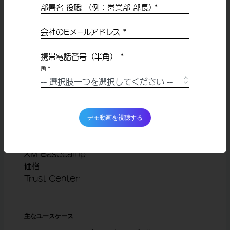
会社情報
部署名 役職 （例：営業部 部長) *
X4 Summit(英語)
会社のEメールアドレス
*
採用情報
パートナーシップ
携帯電話番号（半角） *
ニュースルーム
国 *
学習コンテンツ
お客様導入事例
デモ動画を視聴する
イベント・ウェビナー 一覧
人気コンテンツ 一覧
XM Basecamp
価格
Trust Center
主なユースケース