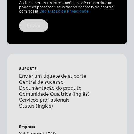
Privacy
Ao fornecer essas informações, você concorda que
Optin
podemos processar seus dados pessoais de acordo
com nossa
Declaração de Privacidade
Enviar
SUPORTE
Enviar um tíquete de suporte
Central de sucesso
Documentação do produto
Comunidade Qualtrics (Inglês)
Serviços profissionais
Status (Inglês)
Empresa