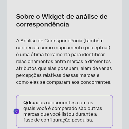
Sobre o Widget de análise de
correspondência
Sobre o Widget de análise de
Requisitos de dados
correspondência
Adição de campos ao Widget
A Análise de Correspondência (também
Ocultação e renomeação de marcas e
conhecida como mapeamento perceptual)
características
é uma ótima ferramenta para identificar
Mudança de cores Marca e Atributo
relacionamentos entre marcas e diferentes
atributos que elas possuem, além de ver as
Opções adicionais
percepções relativas dessas marcas e
Interpretação
como elas se comparam aos concorrentes.
Perguntas frequentes
Qdica:
os concorrentes com os
quais você é comparado são outras
marcas que você listou durante a
fase de configuração pesquisa.