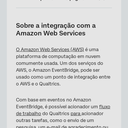
Sobre a integração com a Amazon Web
Services
Sobre a integração com a
Etapa 1: Configuração de um Evento JSON
Amazon Web Services
Etapa 2: criação de uma conexão no
EventBridge
O Amazon Web Services (AWS)
é uma
plataforma de computação em nuvem
Etapa 3: criação de um destino API no
comumente usada. Um dos serviços do
EventBridge
AWS, o Amazon EventBridge, pode ser
Etapa 4: criação de uma regra EventBridge
usado como um ponto de integração entre
o AWS e o Qualtrics.
Etapa 5: Atualizar as configurações do S3
Bucket
Com base em eventos no Amazon
Etapa 6: Conclusão do Fluxo de trabalho
EventBridge, é possível acionador um
fluxo
de trabalho
do Qualtrics
para
acionador
outras tarefas, como o envio de um
pesquisa, um e-mail de agradecimento ou