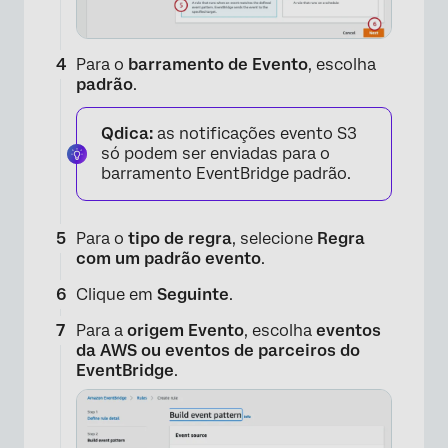
Para o
barramento de Evento
, escolha
padrão
.
Qdica:
as notificações evento S3
só podem ser enviadas para o
barramento EventBridge padrão.
Para o
tipo de regra
, selecione
Regra
com um padrão evento
.
Clique em
Seguinte
.
Para a
origem Evento
, escolha
eventos
da AWS ou eventos de parceiros do
×
EventBridge
.