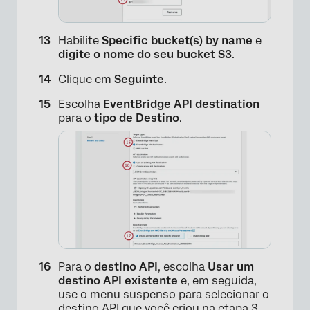
Habilite
Specific bucket(s) by name
e
digite o nome do seu bucket S3
.
Clique em
Seguinte
.
Escolha
EventBridge API destination
para o
tipo de Destino
.
×
Para o
destino API
, escolha
Usar um
destino API existente
e, em seguida,
use o menu suspenso para selecionar o
destino API que você criou na etapa 3.