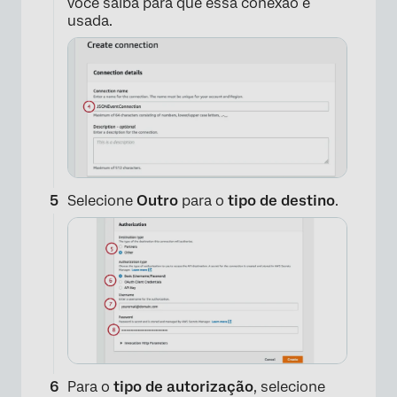
você saiba para que essa conexão é
usada.
Selecione
Outro
para o
tipo de destino
.
Para o
tipo de autorização
, selecione