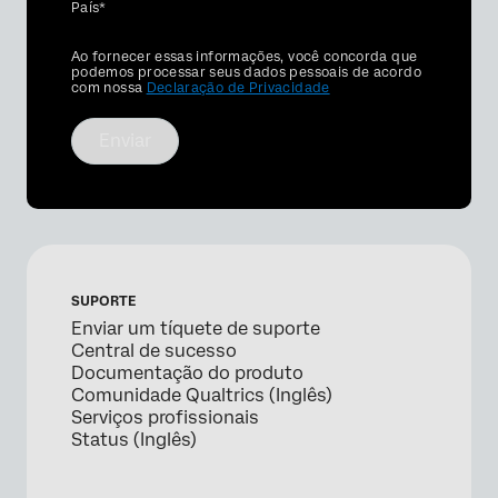
País*
Privacy
Ao fornecer essas informações, você concorda que
Optin
podemos processar seus dados pessoais de acordo
com nossa
Declaração de Privacidade
Enviar
SUPORTE
Enviar um tíquete de suporte
Central de sucesso
Documentação do produto
Comunidade Qualtrics (Inglês)
Serviços profissionais
Status (Inglês)