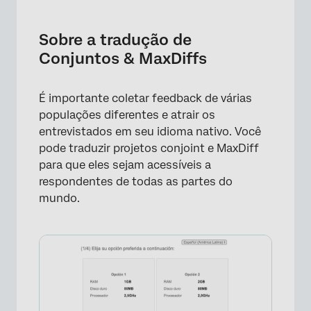
Sobre a tradução de Conjuntos & MaxDiffs
Edição manual de traduções
Sobre a tradução de
Conjuntos & MaxDiffs
Importação de traduções
Códigos de Idiomas Disponíveis
É importante coletar feedback de várias
Navegando para Conjoint & MaxDiff
populações diferentes e atrair os
Translation
entrevistados em seu idioma nativo. Você
pode traduzir projetos conjoint e MaxDiff
para que eles sejam acessíveis a
respondentes de todas as partes do
mundo.