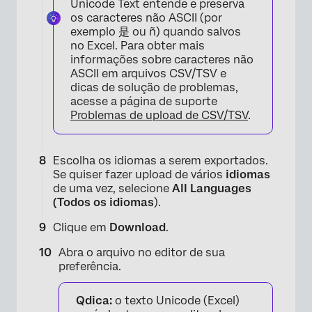
Unicode Text entende e preserva
os caracteres não ASCII (por
exemplo 是 ou ñ) quando salvos
no Excel. Para obter mais
informações sobre caracteres não
ASCII em arquivos CSV/TSV e
dicas de solução de problemas,
acesse a página de suporte
Problemas de upload de CSV/TSV
.
×
Escolha os idiomas a serem exportados.
Se quiser fazer upload de vários
idiomas
de uma vez, selecione
All Languages
(Todos os idiomas
).
Clique em
Download
.
Abra o arquivo no editor de sua
×
preferência.
Qdica:
o texto Unicode (Excel)