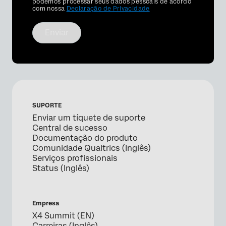
Optin
podemos processar seus dados pessoais de acordo
com nossa
Declaração de Privacidade
Enviar
SUPORTE
Enviar um tíquete de suporte
Central de sucesso
Documentação do produto
Comunidade Qualtrics (Inglês)
Serviços profissionais
Status (Inglês)
Empresa
X4 Summit (EN)
Carreiras (Inglês)