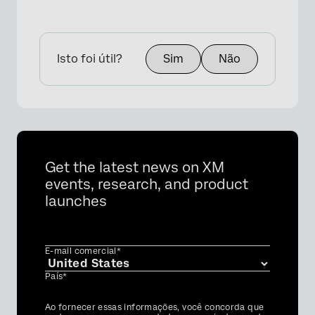
×
Isto foi útil?
Sim
Não
Get the latest news on XM
events, research, and product
launches
×
E-mail comercial*
País*
Privacy
Ao fornecer essas informações, você concorda que