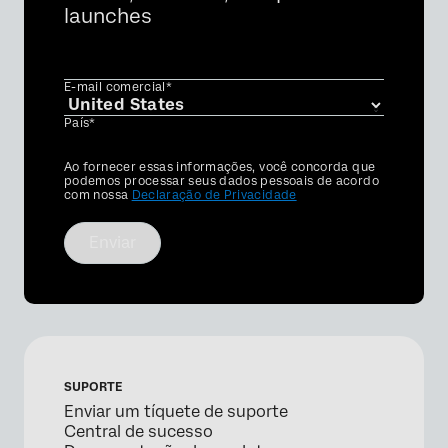
launches
E-mail comercial*
País*
Privacy
Ao fornecer essas informações, você concorda que
Optin
podemos processar seus dados pessoais de acordo
com nossa
Declaração de Privacidade
Enviar
SUPORTE
Enviar um tíquete de suporte
Central de sucesso