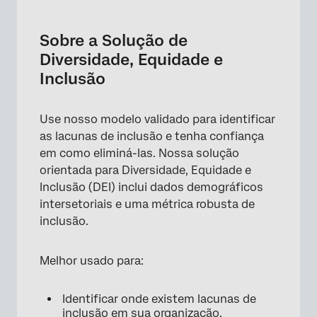
Sobre a Solução de Diversidade, Equidade e
Inclusão
Sobre a Solução de
Como criar essa solução
Diversidade, Equidade e
Inclusão
Recursos sobre Diversidade, Equidade e
Inclusão
Use nosso modelo validado para identificar
Guias para personalizar e lançar a solução de
as lacunas de inclusão e tenha confiança
diversidade, equidade e inclusão
em como eliminá-las. Nossa solução
Etapas guiadas e início do projeto do zero
orientada para Diversidade, Equidade e
Inclusão (DEI) inclui dados demográficos
intersetoriais e uma métrica robusta de
inclusão.
Melhor usado para:
Identificar onde existem lacunas de
inclusão em sua organização.