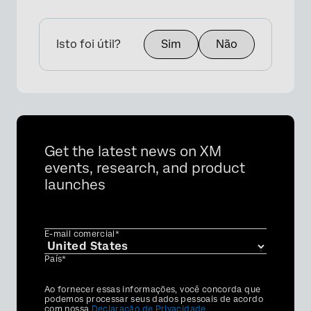
Isto foi útil?
Sim
Não
Get the latest news on XM
events, research, and product
launches
E-mail comercial*
País*
Privacy
Ao fornecer essas informações, você concorda que
Optin
podemos processar seus dados pessoais de acordo
com nossa
Declaração de Privacidade