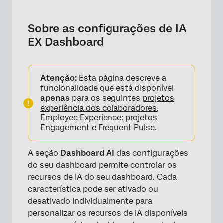
Sobre as configurações de IA EX Dashboard
Habilitando os recursos de IA EX Dashboard
Sobre as configurações de IA
EX Dashboard
Assistência Qualtrics
Recomendações de ações personalizadas
Atenção:
Esta página descreve a
funcionalidade que está disponível
apenas
para os seguintes
projetos
experiência dos colaboradores,
Employee Experience:
projetos
Engagement e Frequent Pulse.
A seção
Dashboard AI
das configurações
do seu dashboard permite controlar os
recursos de IA do seu dashboard. Cada
característica pode ser ativado ou
desativado individualmente para
personalizar os recursos de IA disponíveis