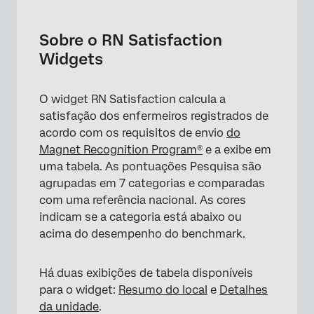
Sobre o RN Satisfaction Widgets
Resumo da localização Vista
Sobre o RN Satisfaction
Widgets
Visualização de detalhes da unidade
Relatório de envio de exportação
O widget RN Satisfaction calcula a
Requisitos Dashboard
satisfação dos enfermeiros registrados de
acordo com os requisitos de envio
do
Metodologia: Sobre o Magnet Recognition
Magnet Recognition Program®
e a exibe em
Program® (Programa de Reconhecimento
uma tabela. As pontuações Pesquisa são
Magnet)
agrupadas em 7 categorias e comparadas
Opções adicionais
com uma referência nacional. As cores
indicam se a categoria está abaixo ou
acima do desempenho do benchmark.
Há duas exibições de tabela disponíveis
para o widget:
Resumo do local
e
Detalhes
da unidade
.