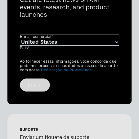
events, research, and product
×
launches
E-mail comercial*
País*
Privacy
Ao fornecer essas informações, você concorda que
Optin
podemos processar seus dados pessoais de acordo
com nossa
Declaração de Privacidade
Enviar
SUPORTE
Enviar um tíquete de suporte