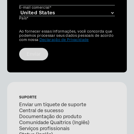
E-mail comercial*
País*
Privacy
Ao fornecer essas informações, você concorda que
Optin
podemos processar seus dados pessoais de acordo
com nossa
Declaração de Privacidade
Enviar
SUPORTE
Enviar um tíquete de suporte
Central de sucesso
Documentação do produto
Comunidade Qualtrics (Inglês)
Serviços profissionais