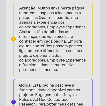
Sobre a exportação de dados de resposta
Atenção:
Muitos links nesta página
Formatos de exportação
remetem a páginas relacionadas a
pesquisas Qualtrics padrão, não
Opções de exportação
apenas à experiência dos
colaboradores, Employee Experience.
Abaixo estão detalhadas as
diferenças que você precisará
conhecer em cada página. Embora
alguns conteúdos possam parecer
ligeiramente diferentes ao criar seu
projeto experiência dos
colaboradores, Employee Experience,
a funcionalidade característica
permanece a mesma.
Qdica:
Esta página descreve a
funcionalidade disponível para os
projetos Engagement, Lifecycle,
Pulse e Ad Hoc Colaborador
Research. Para obter mais detalhes