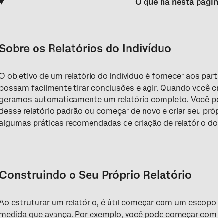
O que há nesta pági
Sobre os Relatórios do Indivíduo
Construindo o Seu Próprio Relatório
Sobre os Relatórios do Indivíduo
Boas Práticas para Relatórios
O objetivo de um relatório do indíviduo é fornecer aos par
Perguntas frequentes
possam facilmente tirar conclusões e agir. Quando você cr
geramos automaticamente um relatório completo. Você pode
desse relatório padrão ou começar de novo e criar seu próp
algumas práticas recomendadas de criação de relatório do 
Construindo o Seu Próprio Relatório
Ao estruturar um relatório, é útil começar com um escopo a
medida que avança. Por exemplo, você pode começar com 