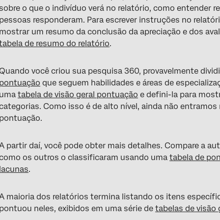
sobre o que o indivíduo verá no relatório, como entender r
pessoas responderam. Para escrever instruções no relatór
mostrar um resumo da conclusão da apreciação e dos ava
tabela de resumo do relatório
.
Quando você criou sua pesquisa 360, provavelmente divid
pontuação
que seguem habilidades e áreas de especializ
uma
tabela de visão geral pontuação
e defini-la para most
categorias. Como isso é de alto nível, ainda não entramos
pontuação.
A partir daí, você pode obter mais detalhes. Compare a au
como os outros o classificaram usando uma
tabela de pon
lacunas
.
A maioria dos relatórios termina listando os itens específ
pontuou neles, exibidos em uma série de
tabelas de visão