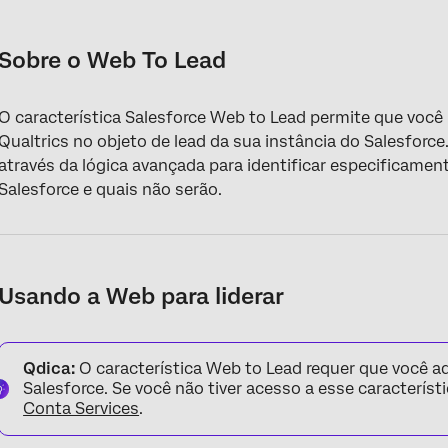
Sobre o Web To Lead
Usando a Web para liderar
Sobre o Web To Lead
O característica Salesforce Web to Lead permite que você
Qualtrics no objeto de lead da sua instância do Salesforc
através da lógica avançada para identificar especificamen
Salesforce e quais não serão.
Usando a Web para liderar
Qdica:
O característica Web to Lead requer que você a
Salesforce. Se você não tiver acesso a esse característ
Conta Services
.