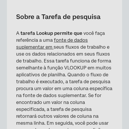
Sobre a Tarefa de pesquisa
Configuração de uma Tarefa de pesquisa
Sobre a Tarefa de pesquisa
A
tarefa Lookup permite que
você faça
referência a uma
fonte de dados
suplementar em
seus fluxos de trabalho e
use os dados relacionados em seus fluxos
de trabalho. Essa tarefa funciona de forma
semelhante à função VLOOKUP em muitos
aplicativos de planilha. Quando o fluxo de
trabalho é executado, a tarefa de pesquisa
procura um valor em uma coluna específica
na fonte de dados suplementar. Se for
encontrado um valor na coluna
especificada, a tarefa de pesquisa
retornará outros valores de coluna na
mesma linha. Em seguida, você pode usar