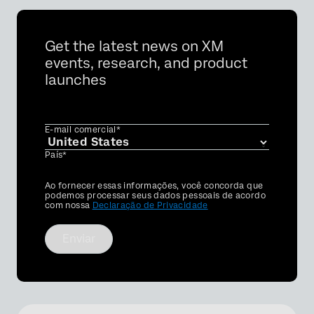
Get the latest news on XM
events, research, and product
launches
E-mail comercial*
País*
Privacy
Ao fornecer essas informações, você concorda que
Optin
podemos processar seus dados pessoais de acordo
com nossa
Declaração de Privacidade
Enviar