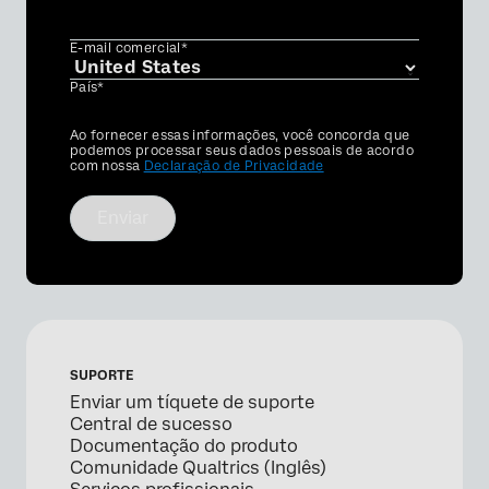
E-mail comercial*
País*
Privacy
Ao fornecer essas informações, você concorda que
Optin
podemos processar seus dados pessoais de acordo
com nossa
Declaração de Privacidade
Enviar
SUPORTE
Enviar um tíquete de suporte
Central de sucesso
Documentação do produto
Comunidade Qualtrics (Inglês)