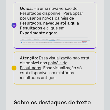
Sobre os destaques de texto
Qdica:
Há uma nova versão do
Opções de personalização
Resultados disponível. Para optar
por usar os novos
painéis de
Perguntas frequentes
Resultados
, navegue até a
guia
Resultados
e clique em
Experimente agora
.
Atenção:
Essa visualização não está
disponível nos
painéis de
Resultados
. Essa visualização só
está disponível em relatórios
resultados antigos.
Sobre os destaques de texto