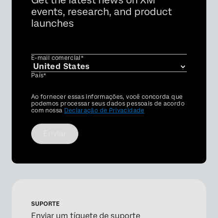
Get the latest news on XM
events, research, and product
launches
E-mail comercial*
País*
Privacy
Ao fornecer essas informações, você concorda que
Optin
podemos processar seus dados pessoais de acordo
com nossa
Declaração de Privacidade
Enviar
SUPORTE
Enviar um tíquete de suporte