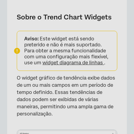
Sobre o Trend Chart Widgets
Compatibilidade de tipo de campo
Sobre o Trend Chart Widgets
Personalização de Widget
Perguntas frequentes
Aviso:
Este widget está sendo
preterido e não é mais suportado.
Para obter a mesma funcionalidade
com uma configuração mais flexível,
use um
widget diagrama de linhas
.
O widget gráfico de tendência exibe dados
de um ou mais campos em um período de
tempo definido. Essas tendências de
dados podem ser exibidas de várias
maneiras, permitindo uma ampla gama de
personalização.