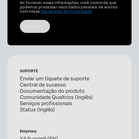
Privacy
Ao fornecer essas informações, você concorda que
Optin
podemos processar seus dados pessoais de acordo
com nossa
Declaração de Privacidade
Enviar
SUPORTE
Enviar um tíquete de suporte
Central de sucesso
Documentação do produto
Comunidade Qualtrics (Inglês)
Serviços profissionais
Status (Inglês)
Empresa
X4 Summit (EN)