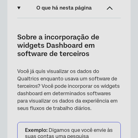
O que há nesta página
Sobre a incorporação de widgets Dashboard
em software de terceiros
Sobre a incorporação de
Software compatível
widgets Dashboard em
software de terceiros
Etapas a serem concluídas no Qualtrics
Salesforce
Você já quis visualizar os dados do
ServiceNow
Qualtrics enquanto usava um software de
terceiros? Você pode incorporar os widgets
dashboard em determinados softwares
para visualizar os dados da experiência em
seus fluxos de trabalho diários.
Exemplo:
Digamos que você envie às
suas contas uma pesquisa