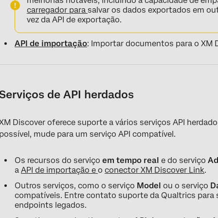
melhorias notáveis, incluindo a capacidade de em
carregador para
salvar os dados exportados em outr
vez da API de exportação.
API de importação
: Importar documentos para o XM D
Serviços de API herdados
XM Discover oferece suporte a vários serviços API herd
possível, mude para um serviço API compatível.
Os recursos do serviço
em tempo real
e do serviço
Ad
a
API de importação e
o
conector XM Discover Link
.
Outros serviços, como o serviço
Model
ou o serviço
D
compatíveis. Entre contato suporte da Qualtrics para
endpoints legados.