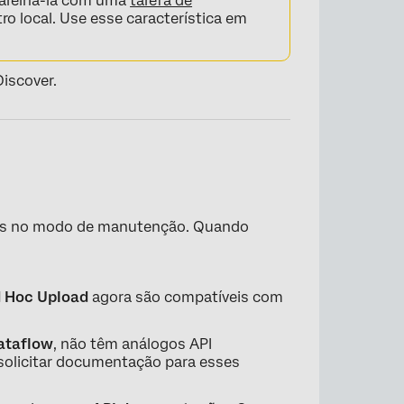
parelhá-la com uma
tarefa de
o local. Use esse característica em
iscover.
ados no modo de manutenção. Quando
 Hoc Upload
agora são compatíveis com
ataflow
, não têm análogos API
 solicitar documentação para esses