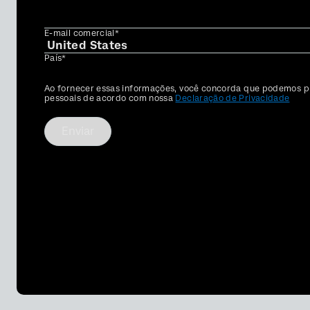
E-mail comercial*
País*
Privacy
Ao fornecer essas informações, você concorda que podemos p
Optin
pessoais de acordo com nossa
Declaração de Privacidade
Enviar