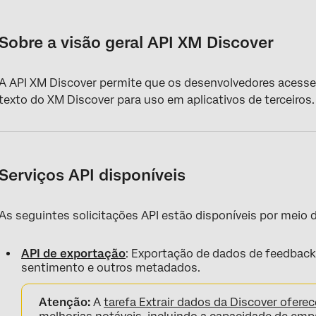
Sobre a visão geral API XM Discover
Serviços API disponíveis
Sobre a visão geral API XM Discover
Serviços de API herdados
A API XM Discover permite que os desenvolvedores acesse
Limites de taxa API
texto do XM Discover para uso em aplicativos de terceiros.
Serviços API disponíveis
As seguintes solicitações API estão disponíveis por meio d
API de exportação
: Exportação de dados de feedback
sentimento e outros metadados.
Atenção:
A
tarefa Extrair dados da Discover ofere