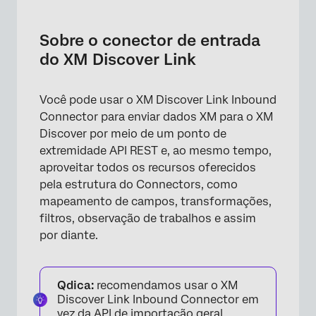
Sobre o conector de entrada do XM Discover
Link
Sobre o conector de entrada
Formatos de dados suportados
do XM Discover Link
Criação de uma tarefa de conector de
entrada XM Discover Link
Você pode usar o XM Discover Link Inbound
Connector para enviar dados XM para o XM
Mapeamento de dados padrão
Discover por meio de um ponto de
Acesso ao ponto de extremidade API
extremidade API REST e, ao mesmo tempo,
aproveitar todos os recursos oferecidos
Monitoramento de um trabalho XM Discover
pela estrutura do Connectors, como
Link via API
mapeamento de campos, transformações,
Exemplos de carga útil
filtros, observação de trabalhos e assim
por diante.
Qdica:
recomendamos usar o XM
Discover Link Inbound Connector em
vez da API de importação geral.