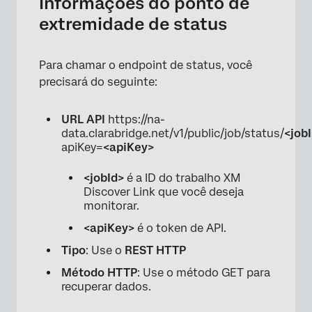
Informações do ponto de
extremidade de status
Para chamar o endpoint de status, você
precisará do seguinte:
URL API
https://na-
×
data.clarabridge.net/v1/public/job/status/
<job
apiKey=
<apiKey>
<jobId>
é a ID do trabalho XM
Discover Link que você deseja
monitorar.
<apiKey>
é o token de API.
Tipo
: Use o
REST HTTP
Método HTTP
: Use o método GET para
recuperar dados.