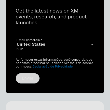
Get the latest news on XM
events, research, and product
launches
E-mail comercial*
País*
Privacy
Ao fornecer essas informações, você concorda que
Optin
podemos processar seus dados pessoais de acordo
com nossa
Declaração de Privacidade
Enviar