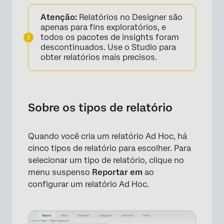
Sobre os tipos de relatório
Atenção:
Relatórios no Designer são
Relatório de tópicos
apenas para fins exploratórios, e
todos os pacotes de insights foram
Relatório de folha de tópicos
descontinuados. Use o Studio para
obter relatórios mais precisos.
Relatório de Atributo
Relatório de palavras
Relatório de palavras associadas
Sobre os tipos de relatório
Quando você cria um relatório Ad Hoc, há
cinco tipos de relatório para escolher. Para
selecionar um tipo de relatório, clique no
menu suspenso
Reportar em
ao
configurar um relatório Ad Hoc.