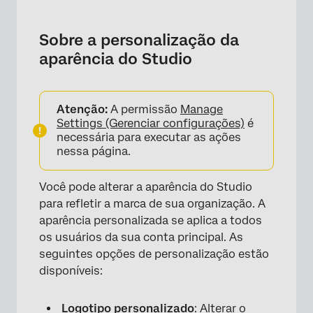
Sobre a personalização da aparência do
Studio
Sobre a personalização da
Logotipo personalizado
aparência do Studio
Alterando o logotipo
Remoção do logotipo
Atenção:
A permissão
Manage
Settings (Gerenciar configurações)
é
Aplicação de marca personalizada
necessária para executar as ações
nessa página.
Personalização da exibição de conversas
Paletas de cores
Você pode alterar a aparência do Studio
para refletir a marca de sua organização. A
Criação de uma paleta de cores
aparência personalizada se aplica a todos
personalizada
os usuários da sua conta principal. As
Importação de uma paleta de cores
seguintes opções de personalização estão
disponíveis:
Ativação e desativação de uma paleta de
cores
Logotipo personalizado
: Alterar o