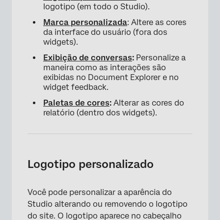
Duplicação de uma paleta de cores
logotipo (em todo o Studio).
Substituição de uma paleta de cores
Marca personalizada
: Altere as cores
da interface do usuário (fora dos
Definição de uma paleta de cores padrão
widgets).
Exclusão de uma paleta de cores
Exibição de conversas
:
Personalize a
maneira como as interações são
exibidas no Document Explorer e no
widget feedback.
Paletas de cores
:
Alterar as cores do
relatório (dentro dos widgets).
Logotipo personalizado
Você pode personalizar a aparência do
Studio alterando ou removendo o logotipo
do site. O logotipo aparece no cabeçalho