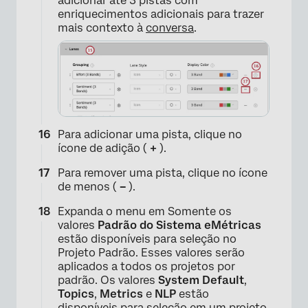
adicionar até 3 pistas com
enriquecimentos adicionais para trazer
mais contexto à
conversa
.
Para adicionar uma pista, clique no
ícone de adição (
+
).
Para remover uma pista, clique no ícone
de menos (
–
).
Expanda o menu em Somente os
valores
Padrão do Sistema e
Métricas
estão disponíveis para seleção no
Projeto Padrão. Esses valores serão
aplicados a todos os projetos por
padrão. Os valores
System Default
,
Topics
,
Metrics
e
NLP
estão
disponíveis para seleção em um projeto