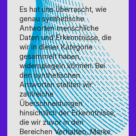
Es hat uns überrascht, wie
genau synthetische
Antworten menschliche
Daten und Erkenntnisse, die
wir in dieser Kategorie
gesammelt haben,
widerspiegeln können. Bei
den synthetischen
Antworten stellten wir
zahlreiche
Überschneidungen
hinsichtlich der Erkenntnisse,
die wir zuvor in den
Bereichen Verhalten, Marke