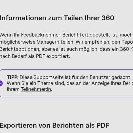
Informationen zum Teilen Ihrer 360
Exportieren von Berichten als PDF
Informationen zum Teilen Ihrer 360
Anzeigen und Exportieren von Berichten über die Registerkarte
Wenn Ihr Feedbacknehmer-Bericht fertiggestellt ist, möc
Berichte im Teilnehmer:in verfügbar machen
möglicherweise Managern teilen. Wir empfehlen, den Repor
Berichtsoptionen
, aber es ist auch möglich, dass ein 36
nach Bedarf als PDF exportiert.
TIPP:
Diese Supportseite ist für den Benutzer gedacht, d
Wenn Sie ein Thema sind, das an der Anzeige Ihres Beric
Ihrem
Teilnehmer:in
.
Exportieren von Berichten als PDF