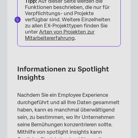
Tipp:
Auf dieser Seite werden die
Erkenntnisse einrichten
Funktionen beschrieben, die nur für
Verpflichtungs- und Projekte
Navigieren in Erkenntnisse
verfügbar sind. Weitere Einzelheiten
zu allen EX-Projekttypen finden Sie
Erkenntnisse
unter
Arten von Projekten zur
Mitarbeitererfahrung
.
Erkenntnisse
Erkenntnis
Vergleich
Informationen zu Spotlight
Vergleich
Insights
Vergleich
Nachdem Sie ein Employee Experience
Erkenntnisse
durchgeführt und all Ihre Daten gesammelt
Erkenntnisse sortieren
haben, kann es manchmal überwältigend
sein, zu bestimmen, wo Ihr Unternehmen
seine Bemühungen konzentrieren sollte.
Mithilfe von spotlight insights kann