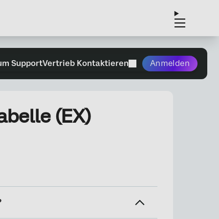
um Support
Vertrieb Kontaktieren
Anmelden
belle (EX)
?