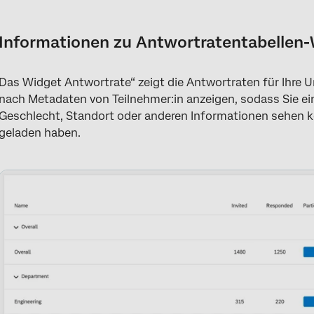
Informationen zu Antwortratentabellen-Widgets
Rücklauf-Tarifpreistabellen verstehen
Informationen zu Antwortratentabellen
Feldtyp-Kompatibilität
Das Widget Antwortrate“ zeigt die Antwortraten für Ihre 
Widget-Anpassung
nach Metadaten von Teilnehmer:in anzeigen, sodass Sie e
FAQs
Geschlecht, Standort oder anderen Informationen sehen kön
geladen haben.