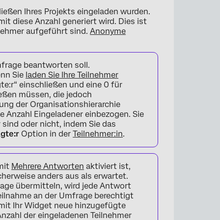
ießen Ihres Projekts eingeladen wurden.
 diese Anzahl generiert wird. Dies ist
ilnehmer aufgeführt sind.
Anonyme
Umfrage beantworten soll.
enn Sie
laden Sie Ihre Teilnehmer
e:r“ einschließen und eine 0 für
ießen müssen, die jedoch
ung der Organisationshierarchie
ie Anzahl Eingeladener einbezogen. Sie
sind oder nicht, indem Sie das
agte:r
Option in der
Teilnehmer:in
.
mit
Mehrere Antworten
aktiviert ist,
cherweise anders aus als erwartet.
ge übermitteln, wird jede Antwort
eilnahme an der Umfrage berechtigt
amit Ihr Widget neue hinzugefügte
e Anzahl der eingeladenen Teilnehmer