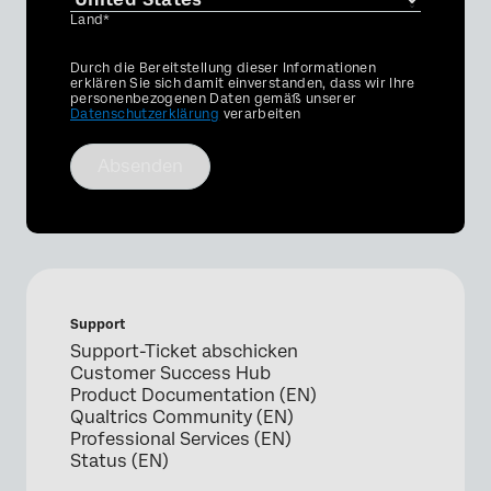
Land*
Privacy
Durch die Bereitstellung dieser Informationen
Optin
erklären Sie sich damit einverstanden, dass wir Ihre
personenbezogenen Daten gemäß unserer
Datenschutzerklärung
verarbeiten
Absenden
Support
Support-Ticket abschicken
Customer Success Hub
Product Documentation (EN)
Qualtrics Community (EN)
Professional Services (EN)
Status (EN)