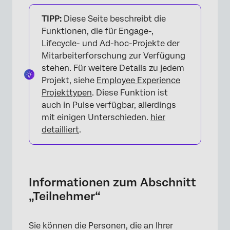
Informationen zum Abschnitt „Teilnehmer“
TIPP:
Diese Seite beschreibt die
Erweiterte Suche
Funktionen, die für Engage-,
Lifecycle- und Ad-hoc-Projekte der
Dropdown-Optionen Teilnehmer:in
Mitarbeiterforschung zur Verfügung
Massenaktionen
stehen. Für weitere Details zu jedem
Projekt, siehe
Employee Experience
Teilnehmer exportieren
Projekttypen
. Diese Funktion ist
Eindeutige IDs aktualisieren
auch in Pulse verfügbar, allerdings
mit einigen Unterschieden.
hier
Spalten anpassen
detailliert
.
Banner für Antwortaktualisierung
Informationen zum Abschnitt
„Teilnehmer“
Sie können die Personen, die an Ihrer