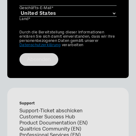
Geschäfts-E-Mail*
Land*
Privacy
Durch die Bereitstellung dieser Informationen
Optin
erklären Sie sich damit einverstanden, dass wir Ihre
personenbezogenen Daten gemäß unserer
Datenschutzerklärung
verarbeiten
Absenden
Support
Support-Ticket abschicken
Customer Success Hub
Product Documentation (EN)
Qualtrics Community (EN)
Professional Services (EN)