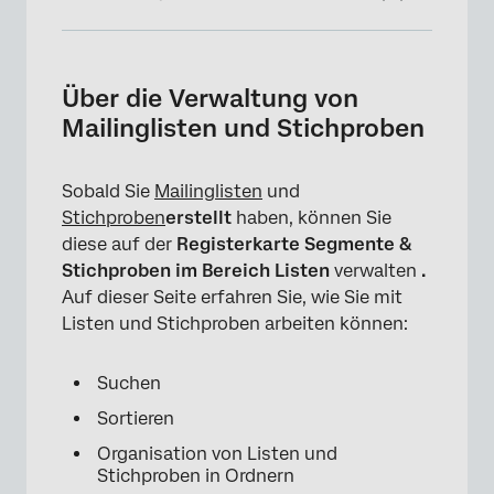
Über die Verwaltung von Mailinglisten und
Stichproben
Über die Verwaltung von
Suchen von Mailinglisten
Mailinglisten und Stichproben
Mailinglisten sortieren
Sobald Sie
Mailinglisten
und
Ordner
Stichproben
erstellt
haben, können Sie
Freigabe von Listen
diese auf der
Registerkarte Segmente &
Stichproben im Bereich Listen
verwalten
.
Listenaktionen
Auf dieser Seite erfahren Sie, wie Sie mit
Listen als Favoriten markieren
Listen und Stichproben arbeiten können:
Massenlöschung von Verteilungslisten und
Suchen
Stichproben
Sortieren
FAQs
Organisation von Listen und
Stichproben in Ordnern