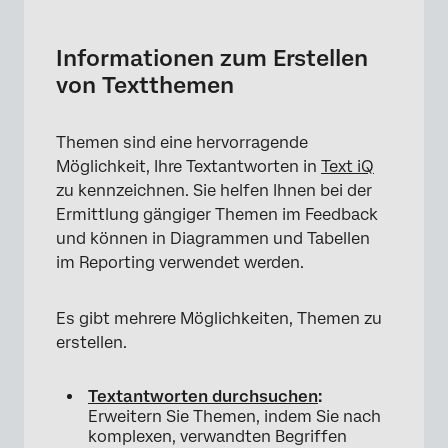
Informationen zum Erstellen von Textthemen
Themen aus Suchvorgängen anlegen
Informationen zum Erstellen
von Textthemen
Erstellen von Abfragen
Query-Builder
Themen sind eine hervorragende
Empfohlene Themen
Möglichkeit, Ihre Textantworten in
Text iQ
zu kennzeichnen. Sie helfen Ihnen bei der
Themen verwalten
Ermittlung gängiger Themen im Feedback
Hierarchische Themen
und können in Diagrammen und Tabellen
im Reporting verwendet werden.
Instanz Themen
Versionsverlauf
Es gibt mehrere Möglichkeiten, Themen zu
erstellen.
Themen exportieren
Themen importieren
Textantworten durchsuchen
:
Erweitern Sie Themen, indem Sie nach
Einstiegspaketthemen
komplexen, verwandten Begriffen