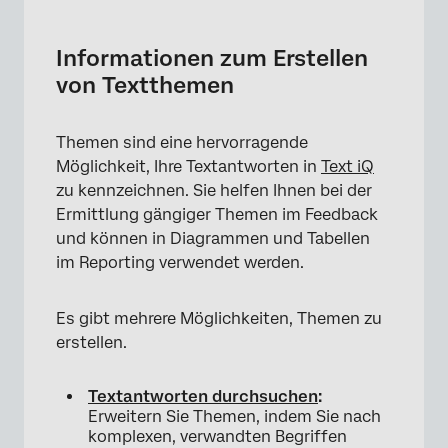
Informationen zum Erstellen von Textthemen
Themen aus Suchvorgängen anlegen
Informationen zum Erstellen
von Textthemen
Erstellen von Abfragen
Query-Builder
Themen sind eine hervorragende
Empfohlene Themen
Möglichkeit, Ihre Textantworten in
Text iQ
zu kennzeichnen. Sie helfen Ihnen bei der
Themen verwalten
Ermittlung gängiger Themen im Feedback
Hierarchische Themen
und können in Diagrammen und Tabellen
im Reporting verwendet werden.
Instanz Themen
Versionsverlauf
Es gibt mehrere Möglichkeiten, Themen zu
erstellen.
Themen exportieren
Themen importieren
Textantworten durchsuchen
:
Erweitern Sie Themen, indem Sie nach
Einstiegspaketthemen
komplexen, verwandten Begriffen