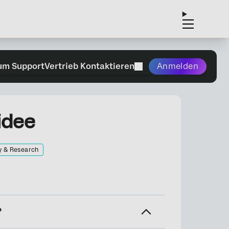
um Support
Vertrieb Kontaktieren
Anmelden
idee
y & Research
?