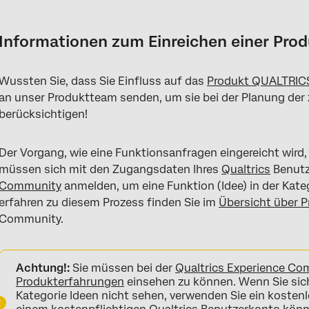
Informationen zum Einreichen einer Produktidee
Ein Benutzerkonto für die Erlebnisgemeinschaft erstellen
Informationen zum Einreichen einer Pro
Nach vorhandenen Ideen suchen
Wussten Sie, dass Sie Einfluss auf das
Produkt QUALTRIC
Neue Idee veröffentlichen
an unser Produktteam senden, um sie bei der Planung de
Ideen, für die ein Upgrade durchgeführt wurde
berücksichtigen!
FAQs
Der Vorgang, wie eine Funktionsanfragen eingereicht wird,
müssen sich mit den Zugangsdaten Ihres
Qualtrics
Benutz
Community
anmelden, um eine Funktion (Idee) in der Kate
erfahren zu diesem Prozess finden Sie im
Übersicht über 
Community.
Achtung!:
Sie müssen bei der
Qualtrics Experience C
Produkterfahrungen
einsehen zu können. Wenn Sie sic
Kategorie Ideen nicht sehen, verwenden Sie ein kosten