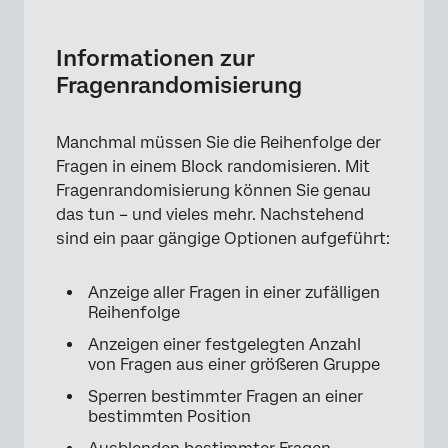
Informationen zur Fragenrandomisierung
Einrichten der Fragenrandomisierung
Informationen zur
Fragenrandomisierung
Randomisierungsoptionen
Erweiterte Randomisierung
Manchmal müssen Sie die Reihenfolge der
Randomisierungsdaten
Fragen in einem Block randomisieren. Mit
Fragenrandomisierung können Sie genau
Fragenrandomisierung in verschiedenen
das tun – und vieles mehr. Nachstehend
Projektarten
sind ein paar gängige Optionen aufgeführt:
FAQs
Anzeige aller Fragen in einer zufälligen
Reihenfolge
Anzeigen einer festgelegten Anzahl
von Fragen aus einer größeren Gruppe
Sperren bestimmter Fragen an einer
bestimmten Position