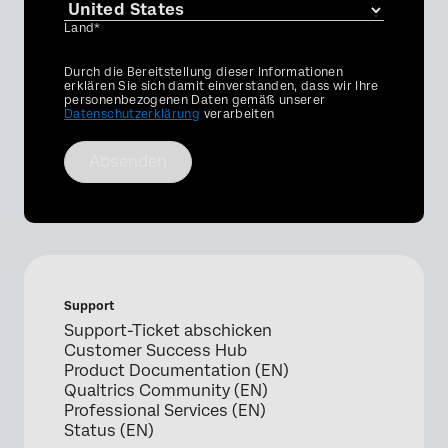
Land*
Privacy
Durch die Bereitstellung dieser Informationen
Optin
erklären Sie sich damit einverstanden, dass wir Ihre
personenbezogenen Daten gemäß unserer
Datenschutzerklärung
verarbeiten
Absenden
Support
Support-Ticket abschicken
Customer Success Hub
Product Documentation (EN)
Qualtrics Community (EN)
Professional Services (EN)
Status (EN)