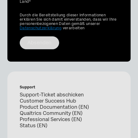
Land*
Privacy
Durch die Bereitstellung dieser Informationen
Optin
erklären Sie sich damit einverstanden, dass wir Ihre
personenbezogenen Daten gemäß unserer
Datenschutzerklärung
verarbeiten
Absenden
Support
Support-Ticket abschicken
Customer Success Hub
Product Documentation (EN)
Qualtrics Community (EN)
Professional Services (EN)
Status (EN)