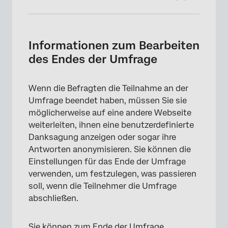
Informationen zum Bearbeiten des Endes der
Umfrage
Informationen zum Bearbeiten
Ändern der Nachricht zum Ende der Umfrage
des Endes der Umfrage
Anzeigen von Antwortzusammenfassungen
Wenn die Befragten die Teilnahme an der
Weiterleiten von Umfrageteilnehmern an
Umfrage beendet haben, müssen Sie sie
eine URL
möglicherweise auf eine andere Webseite
FAQs
weiterleiten, ihnen eine benutzerdefinierte
Danksagung anzeigen oder sogar ihre
Antworten anonymisieren. Sie können die
Einstellungen für das Ende der Umfrage
verwenden, um festzulegen, was passieren
soll, wenn die Teilnehmer die Umfrage
abschließen.
Sie können zum Ende der Umfrage