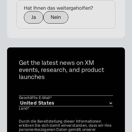
Hat Ihnen das weitergeholfen?
Ja
Nein
Get the latest news on XM
events, research, and product
launches
Geschäfts-E-Mail*
Land*
Privacy
Durch die Bereitstellung dieser Informationen
Optin
erklären Sie sich damit einverstanden, dass wir Ihre
personenbezogenen Daten gemäß unserer