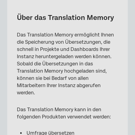
Über das Translation Memory
Zugang zum Translation Memory
Über das Translation Memory
Aktualisieren des Translation Memory
Das Translation Memory ermöglicht Ihnen
Abrufen von Übersetzungen aus dem
die Speicherung von Übersetzungen, die
Translation Memory
schnell in Projekte und Dashboards Ihrer
Instanz heruntergeladen werden können.
Sobald die Übersetzungen in das
Translation Memory hochgeladen sind,
können sie bei Bedarf von allen
Mitarbeitern Ihrer Instanz abgerufen
werden.
Das Translation Memory kann in den
folgenden Produkten verwendet werden:
Umfrage übersetzen