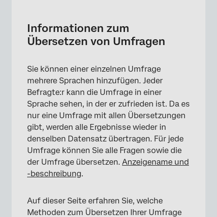
Informationen zum Übersetzen von
Umfragen
Informationen zum
Übersicht Übersetzungen
Übersetzen von Umfragen
Basissprache
Sie können einer einzelnen Umfrage
Umfrage manuell übersetzen
mehrere Sprachen hinzufügen. Jeder
Automatische Umfrage
Befragte:r kann die Umfrage in einer
Sprache sehen, in der er zufrieden ist. Da es
Übersetzung importieren
nur eine Umfrage mit allen Übersetzungen
Benutzerdefinierte Sprachen
gibt, werden alle Ergebnisse wieder in
denselben Datensatz übertragen. Für jede
Angabe der Teilnehmersprache
Umfrage können Sie alle Fragen sowie die
Verfügbare Sprachcodes
der Umfrage übersetzen.
Anzeigename und
-beschreibung
.
Benutzerdefinierter Inhalt für jede Sprache
Datenanalyse für übersetzte Umfragen
Auf dieser Seite erfahren Sie, welche
Methoden zum Übersetzen Ihrer Umfrage
Eine Übersetzung löschen