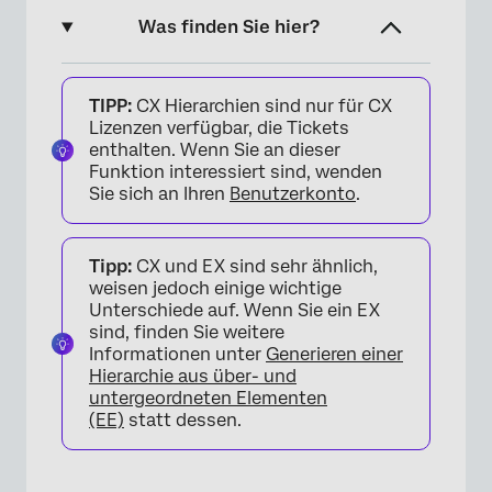
Was finden Sie hier?
Informationen zu Hierarchien aus über- und
TIPP:
CX Hierarchien sind nur für CX
untergeordneten Elementen
Lizenzen verfügbar, die Tickets
Generieren einer Hierarchie aus über- und
enthalten. Wenn Sie an dieser
Funktion interessiert sind, wenden
untergeordneten Elementen
Sie sich an Ihren
Benutzerkonto
.
Erweiterte Optionen
FAQs
Tipp:
CX und EX sind sehr ähnlich,
weisen jedoch einige wichtige
Unterschiede auf. Wenn Sie ein EX
sind, finden Sie weitere
Informationen unter
Generieren einer
Hierarchie aus über- und
untergeordneten Elementen
(EE)
statt dessen.