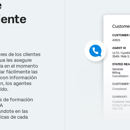
e
iente
es de los clientes
ue les asegure
da en el momento
dar fácilmente las
r con información
ón, los agentes
ido.
es de formación
IA
ándote en las
icas de cada