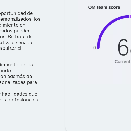
oportunidad de
personalizados, los
dimiento en
argados pueden
os. Se trata de
ativa diseñada
mpulsar el
dimiento de los
uando
ión además de
sonalizadas para
r habilidades que
vos profesionales