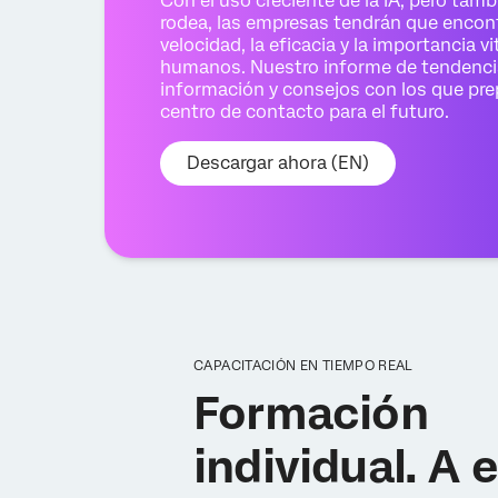
Con el uso creciente de la IA, pero tamb
rodea, las empresas tendrán que encontra
velocidad, la eficacia y la importancia v
humanos. Nuestro informe de tendenci
información y consejos con los que pre
centro de contacto para el futuro.
Descargar ahora (EN)
CAPACITACIÓN EN TIEMPO REAL
Formación
individual. A 