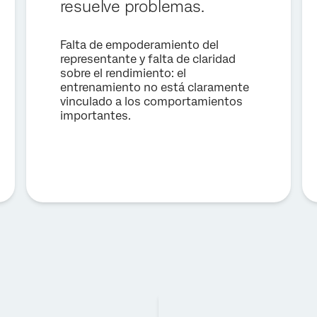
resuelve problemas.
País*
Falta de empoderamiento del
Privacy
Al proporcionar esta información, autorizas que podremos procesar tus
representante y falta de claridad
Optin
datos personales de acuerdo con nuestra
política de privacidad
.
sobre el rendimiento: el
entrenamiento no está claramente
Enviar
vinculado a los comportamientos
importantes.