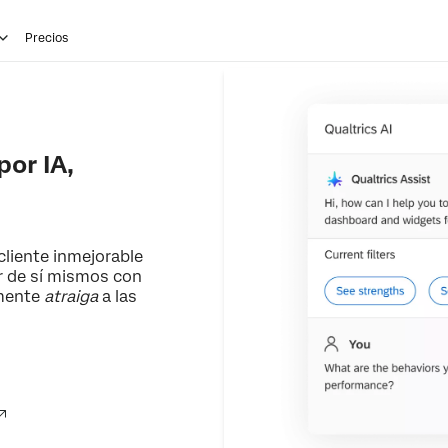
Precios
or IA,
cliente inmejorable
or de sí mismos con
lmente
atraiga
a las