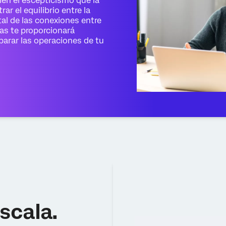
ién el escepticismo que la
r el equilibrio entre la
ital de las conexiones entre
as te proporcionará
parar las operaciones de tu
escala.