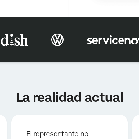
×
Solicitar demostración
Nombre*
La realidad actual
Apellido*
Empresa*
Puesto*
Correo electrónico*
El representante no
Teléfono*