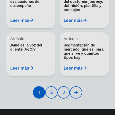
evaluaciones de
del customer journey:
desempeño
definición, plantilla y
consejos
Leer más
Leer más
Artículo
Artículo
¿Qué es la voz del
Segmentación de
cliente (VoC)?
mercado: qué es, para
qué sirve y cuántos
tipos hay
Leer más
Leer más
Paginación
1
2
3
Current
Página
Página
Next
page
page