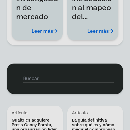
n de
n al mapeo
mercado
del
customer
Leer más
Leer más
journey:
definición,
plantilla y
consejos
Artículo
Artículo
Qualtrics adquiere
La guía definitiva
Press Ganey Forsta,
sobre qué es y cómo
una organización líder
medir el compromiso