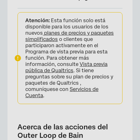
Acerca de las acciones del Outer Loop de
Atención:
Esta función solo está
Bain
disponible para los usuarios de los
Creación de un proyecto de Outer Loop de
nuevos
planes de precios y paquetes
simplificados
o clientes que
Bain
participaron activamente en el
Pestaña Elevaciones
Programa de vista previa para esta
función. Para obtener más
Pestaña Temas
información, consulte
Vista previa
pública de Qualtrics
. Si tiene
Pestaña Flujos de trabajo
preguntas sobre su plan de precios y
paquetes de Qualtrics ,
Pestaña de administración de usuarios
comuníquese con
Servicios de
Cuenta
.
Tablero del Outer Loop
Acerca de las acciones del
Outer Loop de Bain