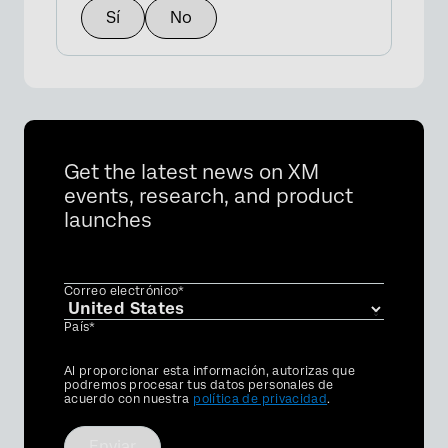
Sí
No
Get the latest news on XM
events, research, and product
launches
Correo electrónico*
País*
Privacy
Al proporcionar esta información, autorizas que
Optin
podremos procesar tus datos personales de
acuerdo con nuestra
política de privacidad
.
Enviar