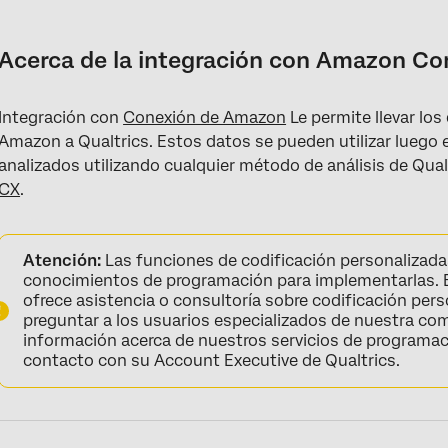
Acerca de la integración con Amazon Connect
Configuración de la integración
Acerca de la integración con Amazon Co
Cómo utilizar los perfiles de clientes de Amazon Connect
Integración con
Conexión de Amazon
Le permite llevar los
Cómo consultar los datos de un cliente después de una llamad
Amazon a Qualtrics. Estos datos se pueden utilizar luego 
analizados utilizando cualquier método de análisis de Qualt
CX
.
Atención:
Las funciones de codificación personalizadas
conocimientos de programación para implementarlas. E
ofrece asistencia o consultoría sobre codificación pers
preguntar a los usuarios especializados de nuestra co
información acerca de nuestros servicios de programa
contacto con su Account Executive de Qualtrics.