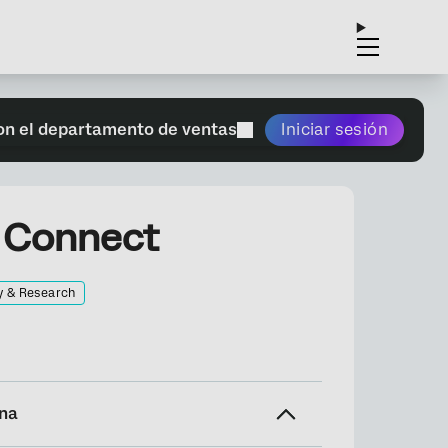
on el departamento de ventas
Iniciar sesión
 Connect
y & Research
ina