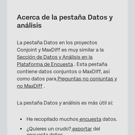
Acerca de la pestaña Datos y análisis
Funcionalidad de la pestaña Datos y análisis
Acerca de la pestaña Datos y
análisis
La pestaña Datos en los proyectos
Conjoint y MaxDiff es muy similar a la
Sección de Datos y Análisis en la
Plataforma de Encuesta
. Esta pestaña
contiene datos conjuntos o MaxDiff, así
como datos para
Preguntas no conjuntas y
no MaxDiff
.
La pestaña Datos y análisis es más útil si:
He recopilado muchos
encuesta
datos.
¿Quieres un crudo?
exportar
del
encuesta
datos.