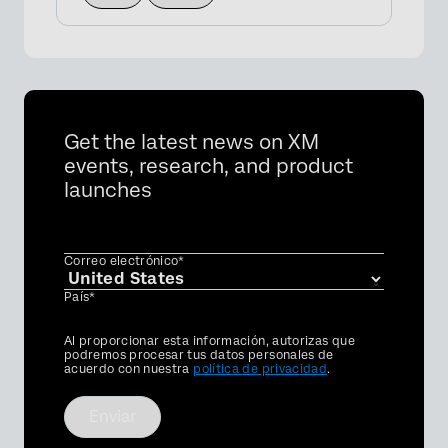
Get the latest news on XM
events, research, and product
launches
Correo electrónico*
País*
Privacy
Al proporcionar esta información, autorizas que
Optin
podremos procesar tus datos personales de
acuerdo con nuestra
política de privacidad
.
Enviar